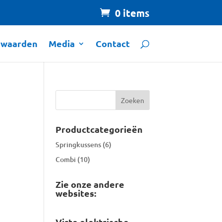
0 items
rwaarden
Media
Contact
Productcategorieën
Springkussens
(6)
Combi
(10)
Zie onze andere
websites:
Virto elektrische