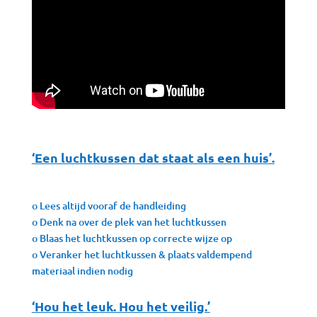
‘Een luchtkussen dat staat als een huis’.
o Lees altijd vooraf de handleiding
o Denk na over de plek van het luchtkussen
o Blaas het luchtkussen op correcte wijze op
o Veranker het luchtkussen & plaats valdempend
materiaal indien nodig
‘Hou het leuk. Hou het veilig.’