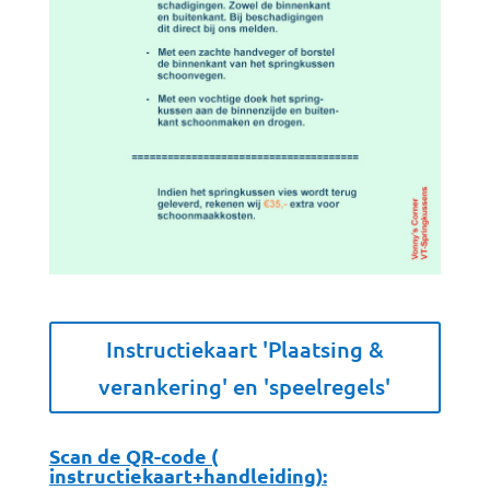
Instructiekaart 'Plaatsing &
verankering' en 'speelregels'
Scan de QR-code (
instructiekaart+handleiding):