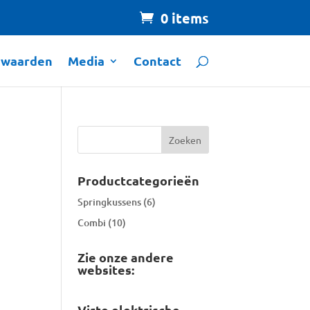
0 items
rwaarden
Media
Contact
Productcategorieën
Springkussens
(6)
Combi
(10)
Zie onze andere
websites:
Virto elektrische