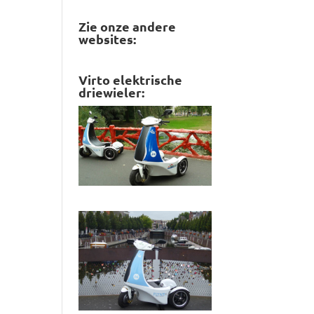
prijs
prijs
Zie onze andere
websites:
Virto elektrische
driewieler: