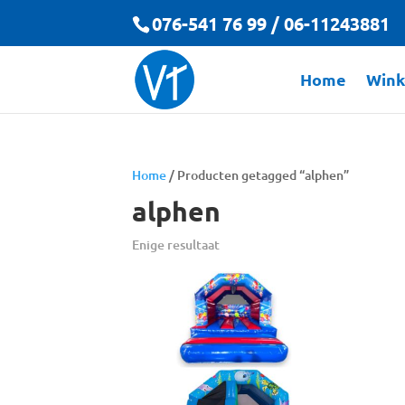
076-541 76 99 / 06-11243881
Home
Wink
Home
/ Producten getagged “alphen”
alphen
Enige resultaat