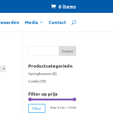
0 items
rwaarden
Media
Contact
Productcategorieën
Springkussens
(6)
Combi
(10)
Filter op prijs
Min.
Max.
Prijs:
€130
—
€140
Filter