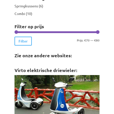
Springkussens
(6)
Combi
(10)
Filter op prijs
Min.
Max.
Prijs:
€70
—
€80
Filter
prijs
prijs
Zie onze andere websites:
Virto elektrische driewieler: