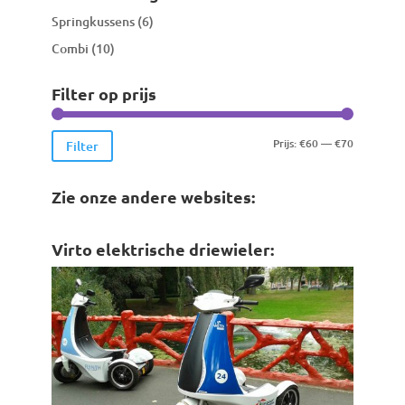
Springkussens
(6)
Combi
(10)
Filter op prijs
Min.
Max.
Prijs:
€60
—
€70
Filter
prijs
prijs
Zie onze andere websites:
Virto elektrische driewieler: